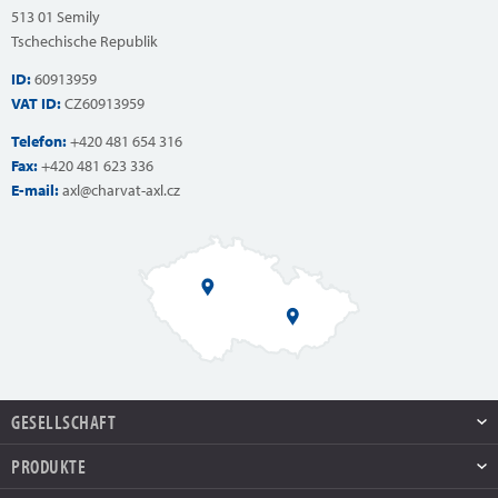
513 01 Semily
Tschechische Republik
ID:
60913959
VAT ID:
CZ60913959
Telefon:
+420 481 654 316
Fax:
+420 481 623 336
E-mail:
axl@charvat-axl.cz
GESELLSCHAFT
PRODUKTE