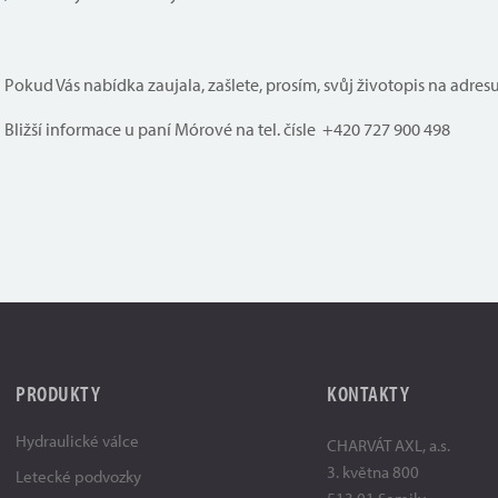
Pokud Vás nabídka zaujala, zašlete, prosím, svůj životopis na adres
Bližší informace u paní Mórové na tel. čísle +420 727 900 498
PRODUKTY
KONTAKTY
Hydraulické válce
CHARVÁT AXL, a.s.
3. května 800
Letecké podvozky