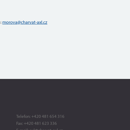
u:
morova@charvat-axl.cz
Telefon:
+420 481 654 316
Fax:
+420 481 623 336