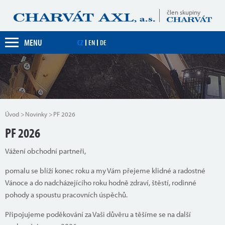
člen skupiny
MENU
CZ
EN
DE
Úvod
Novinky
PF 2026
PF 2026
Vážení obchodní partneři,
pomalu se blíží konec roku a my Vám přejeme klidné a radostné
Vánoce a do nadcházejícího roku hodně zdraví, štěstí, rodinné
pohody a spoustu pracovních úspěchů.
Připojujeme poděkování za Vaši důvěru a těšíme se na další