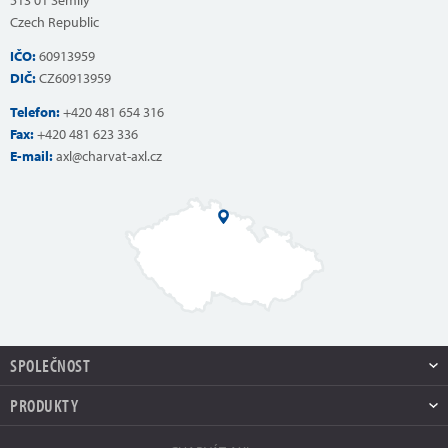
513 01 Semily
Czech Republic
IČO:
60913959
DIČ:
CZ60913959
Telefon:
+420 481 654 316
Fax:
+420 481 623 336
E-mail:
axl@charvat-axl.cz
SPOLEČNOST
PRODUKTY